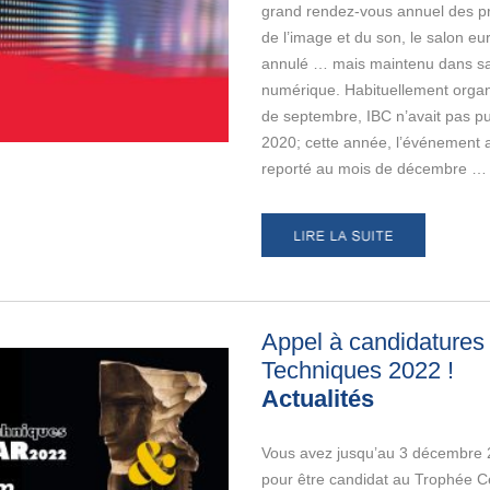
grand rendez-vous annuel des p
de l’image et du son, le salon e
annulé … mais maintenu dans s
numérique. Habituellement orga
de septembre, IBC n’avait pas pu
2020; cette année, l’événement a
reporté au mois de décembre …
Appel à candidatures
Techniques 2022
!
Actualités
Vous avez jusqu’au 3 décembre 
pour être candidat au Trophée C