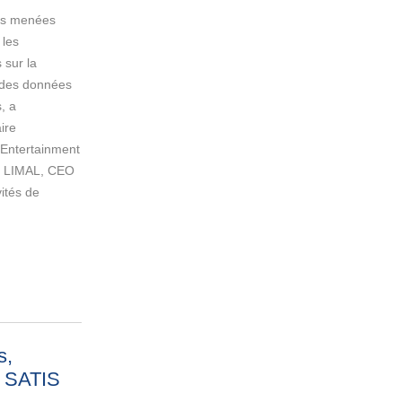
ns menées
 les
 sur la
n des données
, a
ire
 (Entertainment
le LIMAL, CEO
vités de
s,
u SATIS