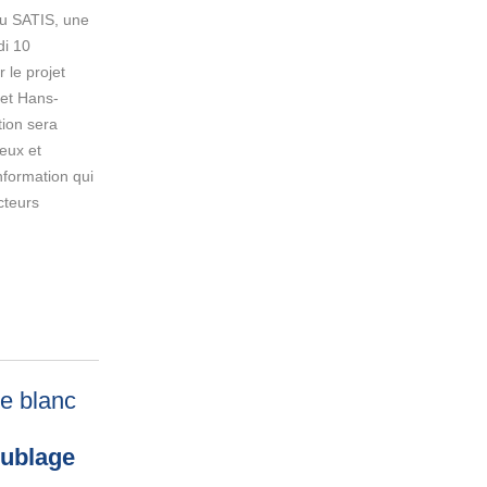
du SATIS, une
di 10
 le projet
et Hans-
ion sera
eux et
nformation qui
cteurs
re blanc
oublage