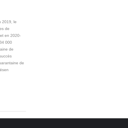
 2019, le
les de
et en 2020-
 34 000
taine de
succès
uarantaine de
sésen