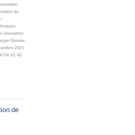
innovation
ossiers de
 :
chniques-
x-innovation-
arger Dossier
écembre 2021
frTél. 01 45
…
tion de