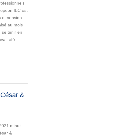
rofessionnels
uropéen IBC est
a dimension
nisé au mois
 se tenir en
vait été
 César &
2021 minuit
ésar &