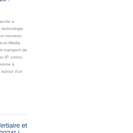
acrée à
a technologie
un nouveau
ee-to-Media
de transport de
au IP, connu
Comme à
 autour d’un
rtiaire et