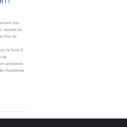
n !
!
usement son
, lauréat du
u Prix de
is ce lundi 8
x de
, en présence
de l’Académie