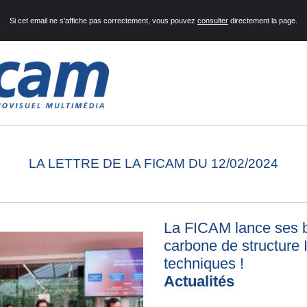
Si cet email ne s'affiche pas correctement, vous pouvez
consulter
directement la page.
LA LETTRE DE LA FICAM DU 12/02/2024
La FICAM lance ses b
carbone de structure 
techniques
!
Actualités