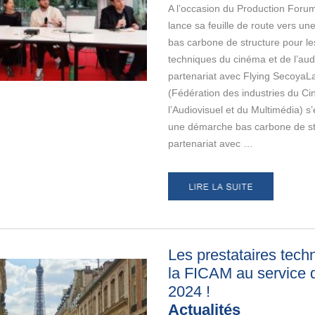
A l’occasion du Production Foru
lance sa feuille de route vers u
bas carbone de structure pour le
techniques du cinéma et de l’aud
partenariat avec Flying Secoya
(Fédération des industries du C
l’Audiovisuel et du Multimédia) 
une démarche bas carbone de st
partenariat avec …
Les prestataires tech
la FICAM au service
2024
!
Actualités