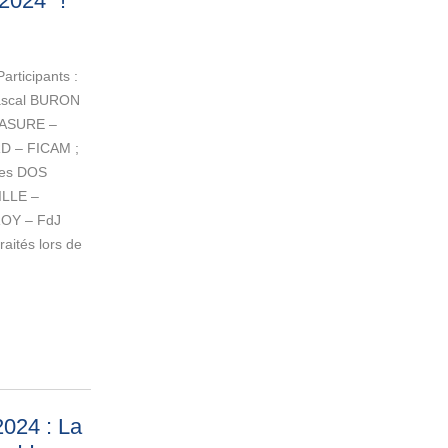
 2024″
!
articipants :
Pascal BURON
MASURE –
RD – FICAM ;
res DOS
ILLE –
ROY – FdJ
raités lors de
024 : La