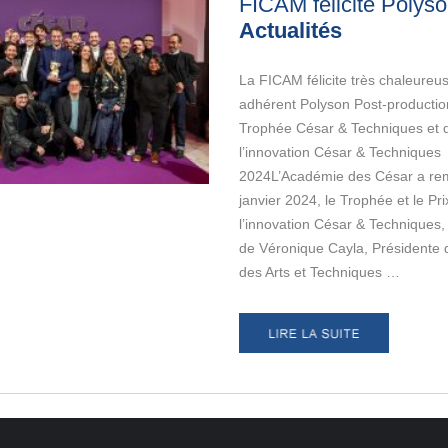
FICAM félicite Polyso
Actualités
La FICAM félicite très chaleure
adhérent Polyson Post-production
Trophée César & Techniques et d
l’innovation César & Techniques
2024L’Académie des César a rem
janvier 2024, le Trophée et le Pri
l’innovation César & Techniques
de Véronique Cayla, Présidente 
des Arts et Techniques …