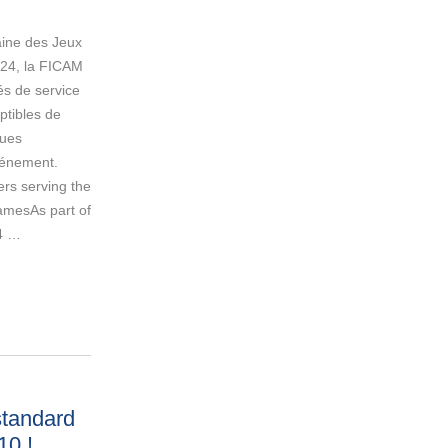
aine des Jeux
24, la FICAM
és de service
ptibles de
ques
événement.
ers serving the
amesAs part of
24 …
standard
110
!