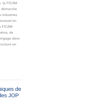
m, la FICAM
ne démarche
s industries
iovisuel en
La FICAM
inéma, de
s’engage dans
ructure en
niques de
 des JOP