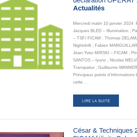
déclaration OPERAT
Actualités
Mercredi matin 10 janvier 2024 P
Jacques BLED – Illumination ; 
– TSF/ FICAM ; Thomas DELA
Nightshift ; Fabien MARGUILLA
Jean-Yves MIRSKI – FICAM ; Pi
SANTOS – Iyuno ; Nicolas MELV
Transpalux ; Guillaume WANNE
Principaux points d’informations t
cette …
César & Techniques 2