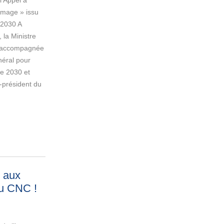
l’Appel à
’image » issu
 2030 A
 la Ministre
, accompagnée
néral pour
ce 2030 et
o-président du
e aux
du CNC
!