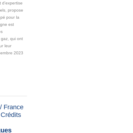
t d’expertise
els, propose
upé pour la
gne est
es
 gaz, qui ont
r leur
écembre 2023
 France
 Crédits
ques