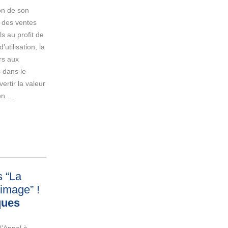
on de son
 des ventes
ls au profit de
’utilisation, la
rs aux
s dans le
ertir la valeur
 en …
s “La
’image”
!
ques