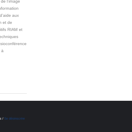
 de l’image
nformation
d’aide aux
n et de
sitifs RIAM et
techniques
visioconférence
 à
s /
Se désinscrire