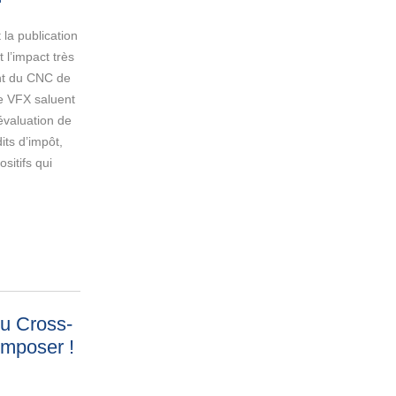
la publication
 l’impact très
ant du CNC de
e VFX saluent
’évaluation de
dits d’impôt,
ositifs qui
du Cross-
omposer
!