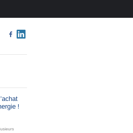
’achat
nergie
!
lusieurs