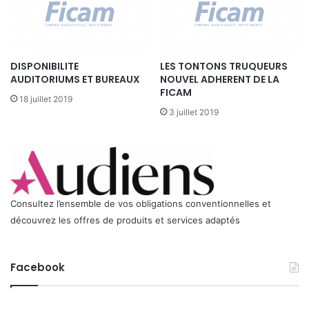
n
v
i
r
DISPONIBILITE
LES TONTONS TRUQUEURS
o
AUDITORIUMS ET BUREAUX
NOUVEL ADHERENT DE LA
n
FICAM
n
18 juillet 2019
e
3 juillet 2019
m
e
n
t
Consultez l’ensemble de vos obligations conventionnelles et
découvrez les offres de produits et services adaptés
Facebook