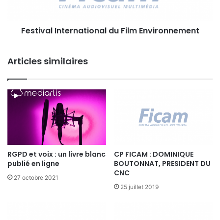
l
I
Festival International du Film Environnement
n
t
e
Articles similaires
r
n
a
t
i
o
n
a
l
RGPD et voix : un livre blanc
CP FICAM : DOMINIQUE
d
publié en ligne
BOUTONNAT, PRESIDENT DU
u
CNC
F
27 octobre 2021
i
25 juillet 2019
l
m
E