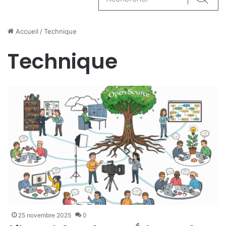
Reche
Accueil
/
Technique
Technique
25 novembre 2025
0