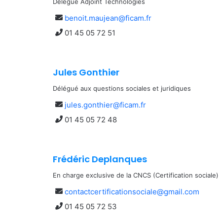
Délégué Adjoint Technologies
Envoyer
benoit.maujean@ficam.fr
un
Appeler
01 45 05 72 51
mail
Jules Gonthier
Délégué aux questions sociales et juridiques
Envoyer
jules.gonthier@ficam.fr
un
Appeler
01 45 05 72 48
mail
Frédéric Deplanques
En charge exclusive de la CNCS (Certification sociale)
Envoyer
contactcertificationsociale@gmail.com
un
Appeler
01 45 05 72 53
mail