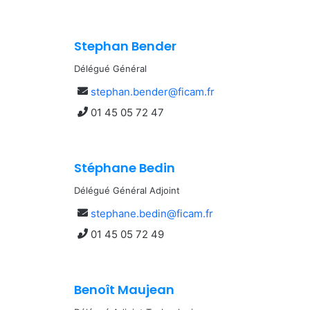
Stephan Bender
Délégué Général
Envoyer
stephan.bender@ficam.fr
un
Appeler
01 45 05 72 47
mail
Stéphane Bedin
Délégué Général Adjoint
Envoyer
stephane.bedin@ficam.fr
un
Appeler
01 45 05 72 49
mail
Benoît Maujean