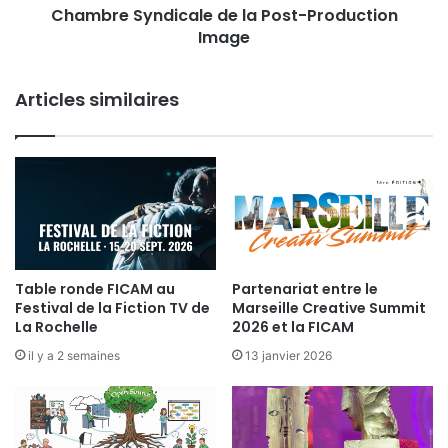
Chambre Syndicale de la Post-Production
n
Image
d
i
c
Articles similaires
a
l
e
d
e
l
a
P
o
s
Table ronde FICAM au
Partenariat entre le
Festival de la Fiction TV de
Marseille Creative Summit
t
La Rochelle
2026 et la FICAM
-
P
il y a 2 semaines
13 janvier 2026
r
o
d
u