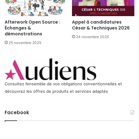
c
t
i
Afterwork Open Source :
Appel à candidatures
o
Échanges &
César & Techniques 2026
n
démonstrations
I
24 novembre 2025
m
25 novembre 2025
a
g
e
Consultez l’ensemble de vos obligations conventionnelles et
découvrez les offres de produits et services adaptés
Facebook