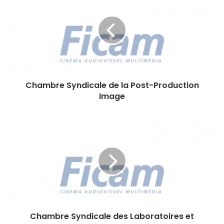
h
a
m
b
r
e
S
y
Chambre Syndicale de la Post-Production
n
Image
d
i
c
C
a
h
l
a
e
m
d
b
e
r
l
e
a
S
P
y
o
Chambre Syndicale des Laboratoires et
n
s