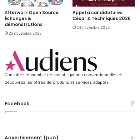
t
Afterwork Open Source :
Appel à candidatures
P
Échanges &
César & Techniques 2026
r
démonstrations
e
24 novembre 2025
s
25 novembre 2025
t
a
t
a
i
r
Consultez l’ensemble de vos obligations conventionnelles et
e
découvrez les offres de produits et services adaptés
s
d
u
Facebook
S
o
u
s
-
T
Advertisement (pub)