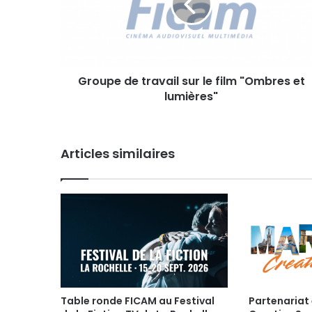
p
e
d
e
t
Groupe de travail sur le film "Ombres et
r
lumières"
a
v
a
i
Articles similaires
l
s
u
r
l
e
f
i
l
m
"
Table ronde FICAM au Festival
Partenariat 