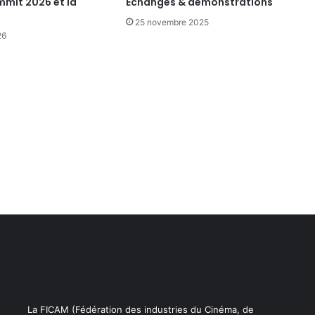
mmit 2026 et la
Échanges & démonstrations
25 novembre 2025
26
La FICAM (Fédération des industries du Cinéma, de