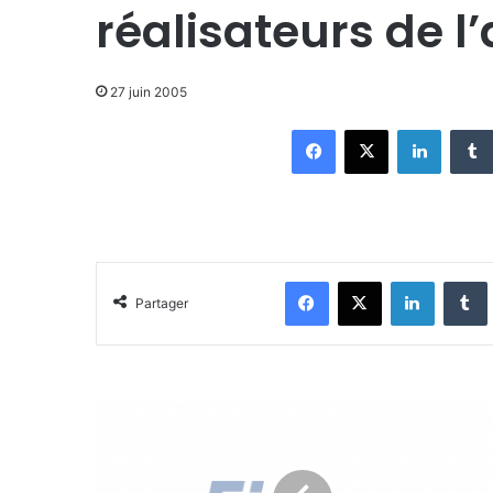
réalisateurs de l
27 juin 2005
Facebook
X
Linkedin
Facebook
X
Linkedin
Tumblr
Partager
G
r
o
u