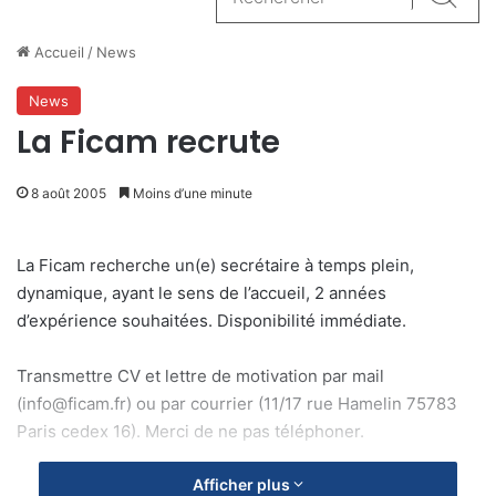
Reche
Accueil
/
News
News
La Ficam recrute
8 août 2005
Moins d’une minute
La Ficam recherche un(e) secrétaire à temps plein,
dynamique, ayant le sens de l’accueil, 2 années
d’expérience souhaitées. Disponibilité immédiate.
Transmettre CV et lettre de motivation par mail
(info@ficam.fr) ou par courrier (11/17 rue Hamelin 75783
Paris cedex 16). Merci de ne pas téléphoner.
Afficher plus