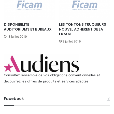
d
u
d
o
DISPONIBILITE
LES TONTONS TRUQUEURS
u
AUDITORIUMS ET BUREAUX
NOUVEL ADHERENT DE LA
b
FICAM
l
18 juillet 2019
a
3 juillet 2019
g
e
Consultez l’ensemble de vos obligations conventionnelles et
découvrez les offres de produits et services adaptés
Facebook