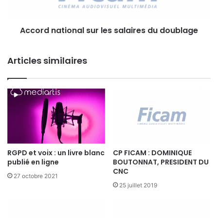
d
a
a
t
t
Accord national sur les salaires du doublage
i
u
o
r
n
e
Articles similaires
a
s
l
s
u
r
l
e
s
s
RGPD et voix : un livre blanc
CP FICAM : DOMINIQUE
a
publié en ligne
BOUTONNAT, PRESIDENT DU
l
CNC
a
27 octobre 2021
i
25 juillet 2019
r
e
s