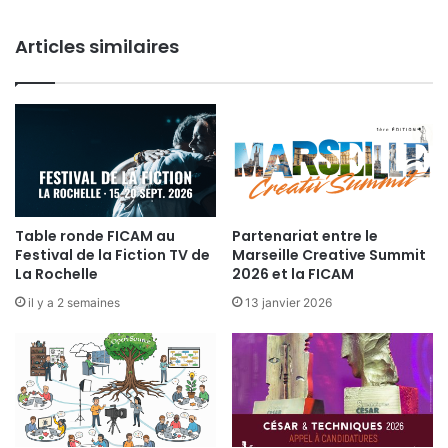
a
F
Articles similaires
I
C
A
M
a
u
d
é
p
a
Table ronde FICAM au
Partenariat entre le
Festival de la Fiction TV de
Marseille Creative Summit
r
La Rochelle
2026 et la FICAM
t
d
il y a 2 semaines
13 janvier 2026
e
B
e
r
t
r
a