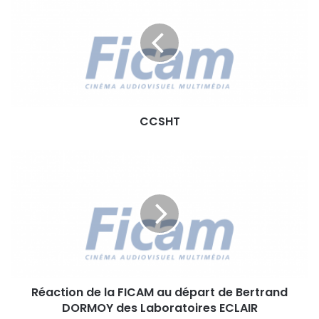
C
S
H
T
CCSHT
R
é
a
c
t
i
o
n
d
Réaction de la FICAM au départ de Bertrand
e
DORMOY des Laboratoires ECLAIR
l