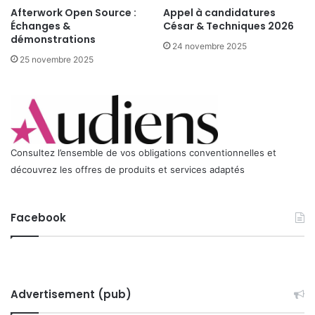
Afterwork Open Source :
Appel à candidatures
n
Échanges &
César & Techniques 2026
d
démonstrations
D
24 novembre 2025
O
25 novembre 2025
R
M
O
Y
d
e
Consultez l’ensemble de vos obligations conventionnelles et
s
découvrez les offres de produits et services adaptés
L
a
b
Facebook
o
r
a
t
o
i
Advertisement (pub)
r