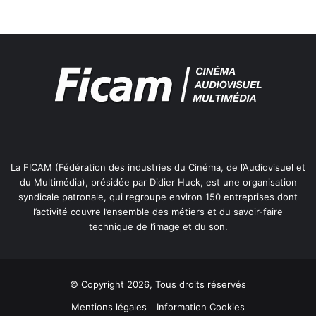
e
s
E
C
L
A
I
R
La FICAM (Fédération des industries du Cinéma, de l’Audiovisuel et
du Multimédia), présidée par Didier Huck, est une organisation
syndicale patronale, qui regroupe environ 150 entreprises dont
l’activité couvre l’ensemble des métiers et du savoir-faire
technique de l’image et du son.
© Copyright 2026, Tous droits réservés
Mentions légales
Information Cookies