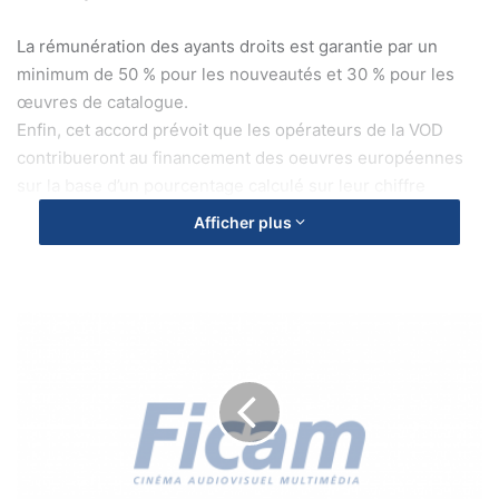
La rémunération des ayants droits est garantie par un
minimum de 50 % pour les nouveautés et 30 % pour les
œuvres de catalogue.
Enfin, cet accord prévoit que les opérateurs de la VOD
contribueront au financement des oeuvres européennes
sur la base d’un pourcentage calculé sur leur chiffre
d’affaires.
Afficher plus
Il a été signé pour une période de 12 mois.
R
é
u
n
i
o
n
d