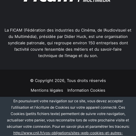
La FICAM (Fédération des industries du Cinéma, de l’Audiovisuel et
du Multimédia), présidée par Didier Huck, est une organisation
syndicale patronale, qui regroupe environ 150 entreprises dont
l’activité couvre l’ensemble des métiers et du savoir-faire
technique de l’image et du son.
© Copyright 2026, Tous droits réservés
Mentions légales
Information Cookies
Politique de protection des données personnelles
Plan du site
En poursuivant votre navigation sur ce site, vous devez accepter
l’utilisation et l'écriture de Cookies sur votre appareil connecté. Ces
Cookies (petits fichiers texte) permettent de suivre votre navigation,
Facebook
Linkedin
actualiser votre panier, vous reconnaitre lors de votre prochaine visite et
sécuriser votre connexion. Pour en savoir plus et paramétrer les traceurs:
http://www.cnil.fr/vos-obligations/sites-web-cookies-et-autres-