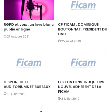
e
t
d
e
n
RGPD et voix : un livre blanc
CP FICAM : DOMINIQUE
o
publié en ligne
BOUTONNAT, PRESIDENT DU
u
CNC
27 octobre 2021
v
25 juillet 2019
e
l
l
e
o
r
g
a
DISPONIBILITE
LES TONTONS TRUQUEURS
n
AUDITORIUMS ET BUREAUX
NOUVEL ADHERENT DE LA
i
FICAM
18 juillet 2019
s
3 juillet 2019
a
t
i