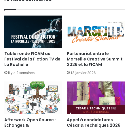
i
r
e
s
t
e
c
h
n
Table ronde FICAM au
Partenariat entre le
Festival de la Fiction TV de
Marseille Creative Summit
i
La Rochelle
2026 et la FICAM
q
u
il y a 2 semaines
13 janvier 2026
e
s
d
u
s
p
e
Afterwork Open Source :
Appel à candidatures
c
Échanges &
César & Techniques 2026
t