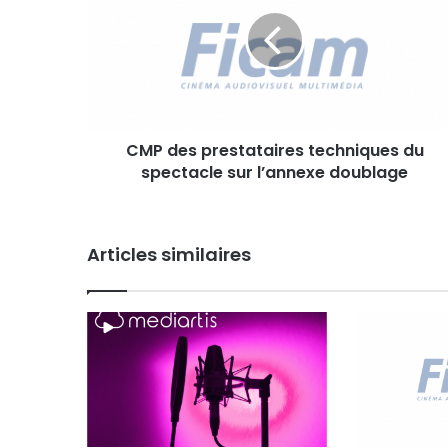
P
d
e
s
p
r
e
CMP des prestataires techniques du
s
spectacle sur l’annexe doublage
t
a
t
a
Articles similaires
i
r
e
s
t
e
c
h
n
i