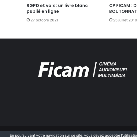
q
RGPD et voix : un livre blanc
CP FICAM : 
publié en ligne
BOUTONNAT,
u
e
27 octobre 2021
25 juillet 2019
s
d
u
s
p
e
c
t
a
c
l
e
s
u
r
l
’
a
En poursuivant votre navigation sur ce site, vous devez accepter l’utilisatio