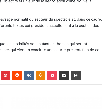
es Objectifs et Enjeux de la négociation d’une Nouvelle
 .
 paysage normatif du secteur du spectacle et, dans ce cadre,
fférents textes qui président actuellement à la gestion des
uelles modalités sont autant de thèmes qui seront
onses qui viendra conclure une courte présentation de ce
Pinterest
Reddit
VKontakte
Odnoklassniki
Pocket
Partager par email
Imprimer
C
o