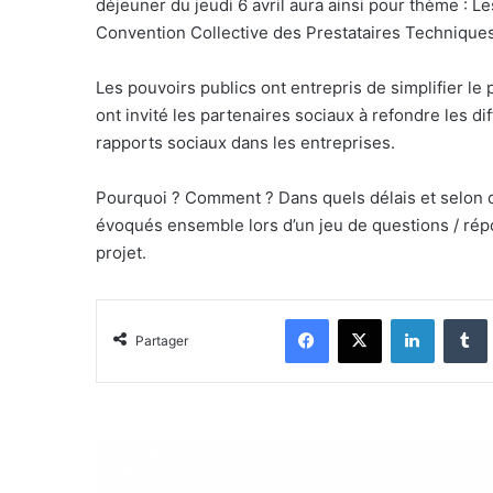
déjeuner du jeudi 6 avril aura ainsi pour thème : L
Convention Collective des Prestataires Techniques
Les pouvoirs publics ont entrepris de simplifier le
ont invité les partenaires sociaux à refondre les di
rapports sociaux dans les entreprises.
Pourquoi ? Comment ? Dans quels délais et selon q
évoqués ensemble lors d’un jeu de questions / rép
projet.
Facebook
X
Linkedin
Tumblr
Partager
C
M