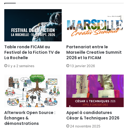
6
a
l
e
Table ronde FICAM au
Partenariat entre le
Festival de la Fiction TV de
Marseille Creative Summit
La Rochelle
2026 et la FICAM
il y a 2 semaines
13 janvier 2026
Afterwork Open Source :
Appel à candidatures
Échanges &
César & Techniques 2026
démonstrations
24 novembre 2025