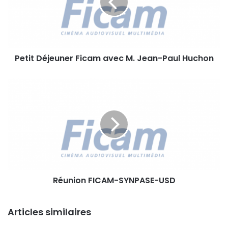
t
D
é
j
e
Petit Déjeuner Ficam avec M. Jean-Paul Huchon
u
n
e
R
r
é
F
u
i
n
c
i
a
o
m
n
a
F
v
I
e
Réunion FICAM-SYNPASE-USD
C
c
A
M
M
.
Articles similaires
-
S