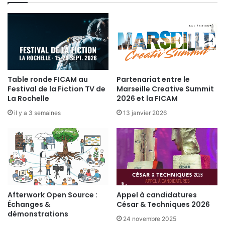
J
Y
e
N
a
P
n
A
-
S
P
E
a
-
u
Table ronde FICAM au
Partenariat entre le
U
l
Festival de la Fiction TV de
Marseille Creative Summit
S
H
La Rochelle
2026 et la FICAM
D
u
il y a 3 semaines
13 janvier 2026
c
h
o
n
Afterwork Open Source :
Appel à candidatures
Échanges &
César & Techniques 2026
démonstrations
24 novembre 2025