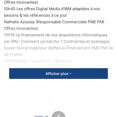
Offres Innovantes)
10h45 Les offres Digital Media d’IBM adaptées à vos
besoins & les références à ce jour
Nathalie Azoulay (Responsable Commerciale PME PMI
Offres Innovantes)
11H15 Le financement de vos acquisitions informatiques
par IBM : Comment ça marche ? Contraintes et avantages
Xavier Hoiret Ingénieur d’Affaires Financement PME PMI Ile
de France
11H30 Débat / Questions – réponses
Afficher plus
P
e
t
i