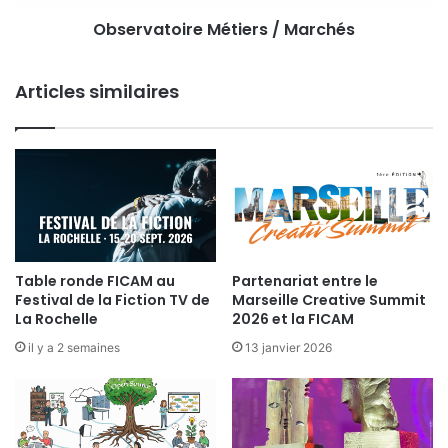
o
x
Observatoire Métiers / Marchés
i
e
r
d
e
o
Articles similaires
M
u
é
b
t
l
i
a
e
g
r
e
s
/
M
Table ronde FICAM au
Partenariat entre le
a
Festival de la Fiction TV de
Marseille Creative Summit
r
La Rochelle
2026 et la FICAM
c
h
il y a 2 semaines
13 janvier 2026
é
s