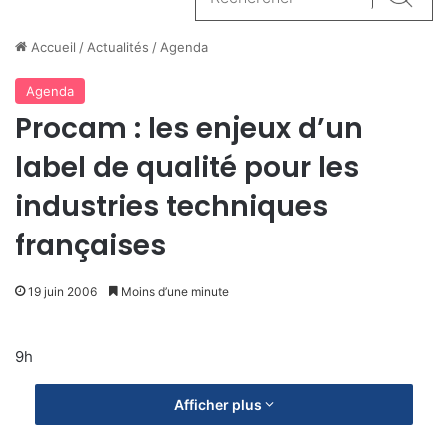
Reche
Accueil
/
Actualités
/
Agenda
Agenda
Procam : les enjeux d’un
label de qualité pour les
industries techniques
françaises
19 juin 2006
Moins d’une minute
9h
Afficher plus