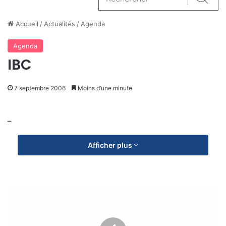
Reche
Accueil
/
Actualités
/
Agenda
Agenda
IBC
7 septembre 2006
Moins d’une minute
–
Afficher plus
C
o
m
m