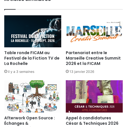
m
u
b
r
r
e
2
0
0
6
-
Table ronde FICAM au
Partenariat entre le
6
Festival de la Fiction TV de
Marseille Creative Summit
s
La Rochelle
2026 et la FICAM
e
il y a 3 semaines
13 janvier 2026
p
t
e
m
b
r
e
2
Afterwork Open Source :
Appel à candidatures
0
Échanges &
César & Techniques 2026