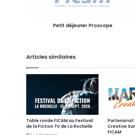
é
j
e
Petit déjeuner Proscope
u
n
e
r
P
Articles similaires
r
o
s
c
o
p
e
Table ronde FICAM au Festival
Partenariat 
de la Fiction TV de La Rochelle
Creative Su
FICAM
il y a 2 semaines