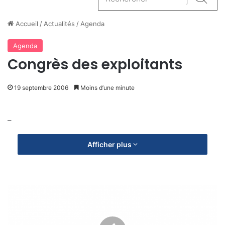
Reche
Accueil
/
Actualités
/
Agenda
Agenda
Congrès des exploitants
19 septembre 2006
Moins d’une minute
–
Afficher plus
R
é
u
n