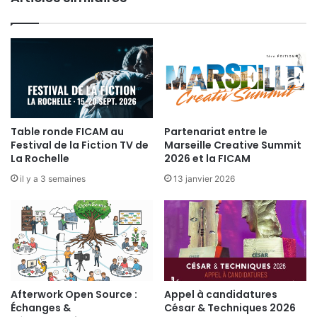
d
d
u
u
s
C
e
l
c
u
t
b
e
u
r
Table ronde FICAM au
Partenariat entre le
d
Festival de la Fiction TV de
Marseille Creative Summit
u
La Rochelle
2026 et la FICAM
d
il y a 3 semaines
13 janvier 2026
o
u
b
l
a
g
e
Afterwork Open Source :
Appel à candidatures
Échanges &
César & Techniques 2026