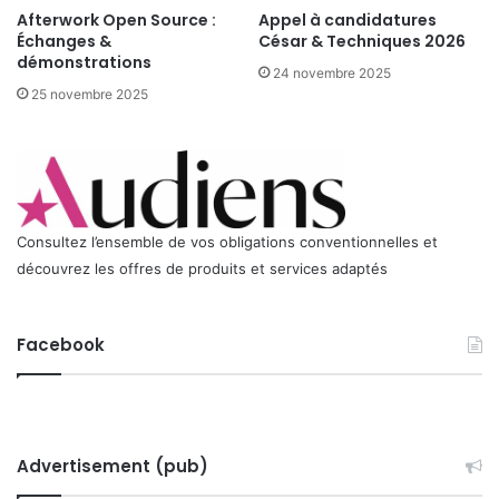
Afterwork Open Source :
Appel à candidatures
s
Échanges &
César & Techniques 2026
t
démonstrations
i
24 novembre 2025
a
25 novembre 2025
:
A
r
t
e
Consultez l’ensemble de vos obligations conventionnelles et
M
découvrez les offres de produits et services adaptés
a
r
e
Facebook
Advertisement (pub)