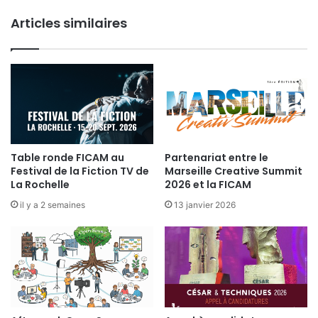
h
e
é
Articles similaires
s
s
A
-
t
L
e
o
l
n
i
g
e
m
r
é
s
t
d
Table ronde FICAM au
Partenariat entre le
r
Festival de la Fiction TV de
Marseille Creative Summit
u
a
La Rochelle
2026 et la FICAM
P
g
ô
il y a 2 semaines
13 janvier 2026
e
l
e
-
M
a
r
d