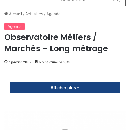
Reche
Accueil
/
Actualités
/
Agenda
Agenda
Observatoire Métiers /
Marchés – Long métrage
7 janvier 2007
Moins d’une minute
Afficher plus
O
b
s