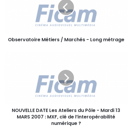
e
r
v
a
t
o
Observatoire Métiers / Marchés - Long métrage
i
r
e
N
M
O
é
U
t
V
i
E
e
L
r
L
s
E
/
D
M
NOUVELLE DATE Les Ateliers du Pôle - Mardi 13
A
a
MARS 2007 : MXF, clé de l’interopérabilité
T
r
E
numérique ?
c
L