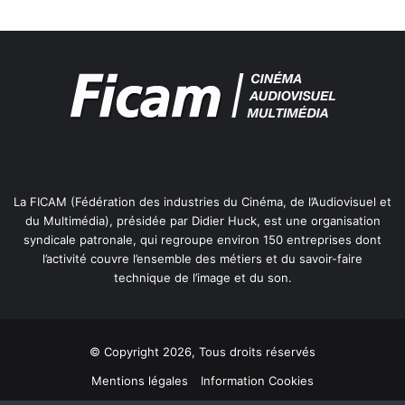
’
i
n
t
e
r
o
p
é
r
La FICAM (Fédération des industries du Cinéma, de l’Audiovisuel et
a
du Multimédia), présidée par Didier Huck, est une organisation
b
syndicale patronale, qui regroupe environ 150 entreprises dont
i
l’activité couvre l’ensemble des métiers et du savoir-faire
l
technique de l’image et du son.
i
t
é
n
© Copyright 2026, Tous droits réservés
u
m
Mentions légales
Information Cookies
é