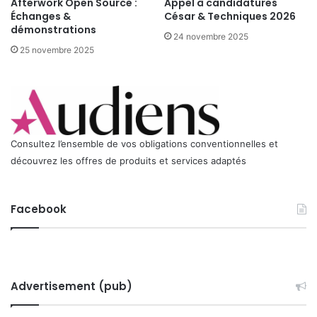
Afterwork Open Source :
Appel à candidatures
i
Échanges &
César & Techniques 2026
1
démonstrations
3
24 novembre 2025
M
25 novembre 2025
A
R
S
2
0
0
Consultez l’ensemble de vos obligations conventionnelles et
7
découvrez les offres de produits et services adaptés
:
M
X
Facebook
F
,
c
l
é
d
Advertisement (pub)
e
l