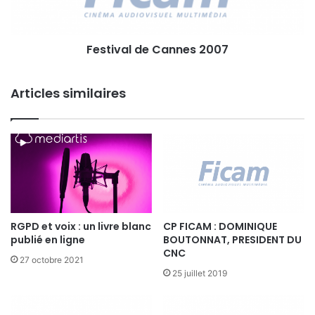
a
e
l
r
d
s
Festival de Cannes 2007
e
d
C
u
a
P
Articles similaires
n
ô
n
l
e
e
s
-
2
M
0
a
0
r
7
d
i
RGPD et voix : un livre blanc
CP FICAM : DOMINIQUE
1
publié en ligne
BOUTONNAT, PRESIDENT DU
3
CNC
27 octobre 2021
M
25 juillet 2019
A
R
S