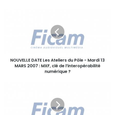
N
O
U
V
E
L
L
E
D
NOUVELLE DATE Les Ateliers du Pôle - Mardi 13
A
MARS 2007 : MXF, clé de l’interopérabilité
T
E
numérique ?
L
e
F
s
e
A
s
t
t
e
i
l
v
i