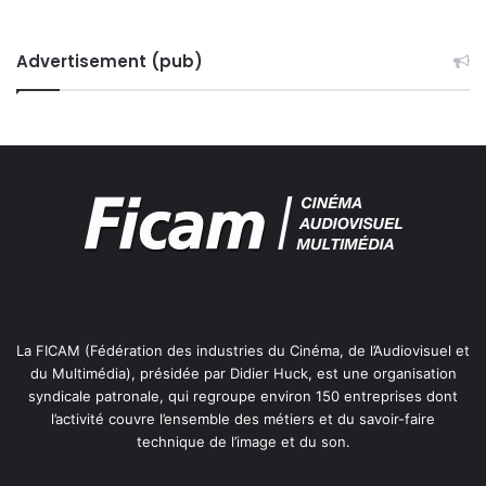
o
p
é
Advertisement (pub)
r
a
b
i
l
i
t
é
n
u
m
é
r
La FICAM (Fédération des industries du Cinéma, de l’Audiovisuel et
i
du Multimédia), présidée par Didier Huck, est une organisation
q
syndicale patronale, qui regroupe environ 150 entreprises dont
u
l’activité couvre l’ensemble des métiers et du savoir-faire
e
technique de l’image et du son.
?