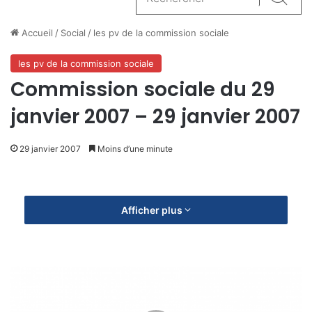
Reche
Accueil
/
Social
/
les pv de la commission sociale
les pv de la commission sociale
Commission sociale du 29
janvier 2007 – 29 janvier 2007
29 janvier 2007
Moins d’une minute
Afficher plus
C
o
m