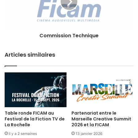
s
i
i
s
o
s
n
i
C
o
I
Commission Technique
n
T
T
e
Articles similaires
c
h
n
i
q
u
e
Table ronde FICAM au
Partenariat entre le
Festival de la Fiction TV de
Marseille Creative Summit
La Rochelle
2026 et la FICAM
il y a 2 semaines
13 janvier 2026