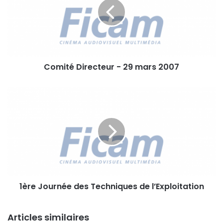
i
t
é
D
i
r
Comité Directeur - 29 mars 2007
e
c
t
1
e
è
u
r
r
e
-
J
2
o
9
u
m
r
a
n
r
1ère Journée des Techniques de l’Exploitation
é
s
e
2
d
0
Articles similaires
e