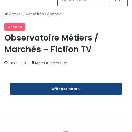
Reche
Accueil
/
Actualités
/
Agenda
Agenda
Observatoire Métiers /
Marchés – Fiction TV
2 avril 2007
Moins d’une minute
Afficher plus
C
o
m