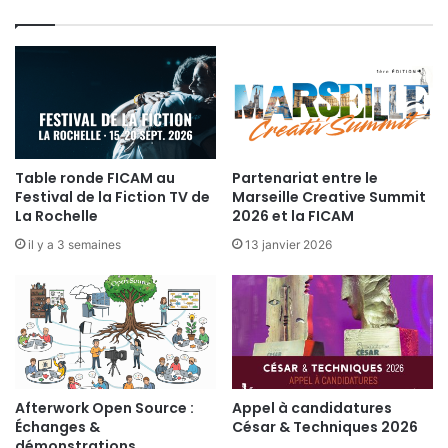
0
s
7
T
e
c
h
n
i
q
Table ronde FICAM au
Partenariat entre le
u
Festival de la Fiction TV de
Marseille Creative Summit
e
La Rochelle
2026 et la FICAM
s
d
il y a 3 semaines
13 janvier 2026
e
l
’
E
x
p
l
Afterwork Open Source :
Appel à candidatures
o
Échanges &
César & Techniques 2026
i
démonstrations