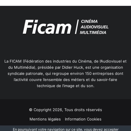
n
2
0
0
9
La FICAM (Fédération des industries du Cinéma, de l’Audiovisuel et
du Multimédia), présidée par Didier Huck, est une organisation
syndicale patronale, qui regroupe environ 150 entreprises dont
l’activité couvre l’ensemble des métiers et du savoir-faire
technique de l’image et du son.
© Copyright 2026, Tous droits réservés
Mentions légales
Information Cookies
Politique de protection des données personnelles
Plan du site
En poursuivant votre navigation sur ce site, vous devez accepter