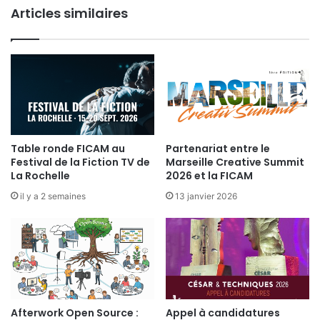
l
Articles similaires
i
m
s
d
a
’
t
a
i
n
o
i
n
m
n
a
a
t
t
Table ronde FICAM au
Partenariat entre le
i
Festival de la Fiction TV de
Marseille Creative Summit
i
o
La Rochelle
2026 et la FICAM
o
n
n
il y a 2 semaines
13 janvier 2026
A
a
n
l
n
e
e
d
c
e
y
s
a
Afterwork Open Source :
Appel à candidatures
i