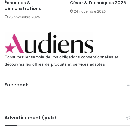
Échanges &
César & Techniques 2026
d
démonstrations
e
24 novembre 2025
s
25 novembre 2025
e
s
t
p
r
o
Consultez l’ensemble de vos obligations conventionnelles et
r
découvrez les offres de produits et services adaptés
o
g
é
Facebook
e
j
u
s
q
u
Advertisement (pub)
'
e