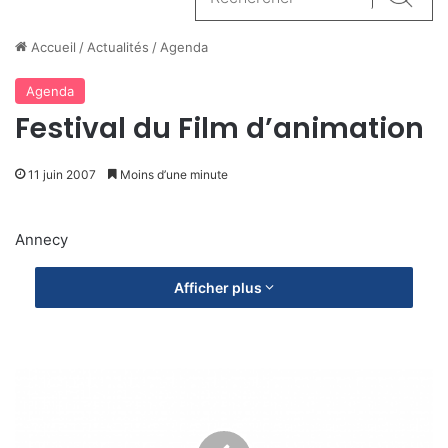
Reche
Accueil
/
Actualités
/
Agenda
Agenda
Festival du Film d’animation
11 juin 2007
Moins d’une minute
Annecy
Afficher plus
F
e
s
t