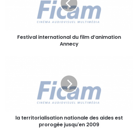
i
v
a
l
i
Festival international du film d’animation
n
Annecy
t
e
r
l
n
a
a
t
t
e
i
r
o
r
n
i
a
t
l
o
d
la territorialisation nationale des aides est
r
u
prorogée jusqu'en 2009
i
f
a
i
l