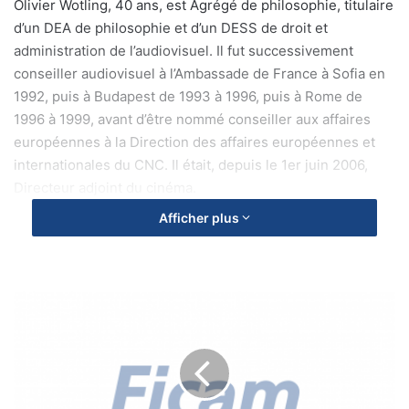
Olivier Wotling, 40 ans, est Agrégé de philosophie, titulaire
d’un DEA de philosophie et d’un DESS de droit et
administration de l’audiovisuel. Il fut successivement
conseiller audiovisuel à l’Ambassade de France à Sofia en
1992, puis à Budapest de 1993 à 1996, puis à Rome de
1996 à 1999, avant d’être nommé conseiller aux affaires
européennes à la Direction des affaires européennes et
internationales du CNC. Il était, depuis le 1er juin 2006,
Directeur adjoint du cinéma.
Afficher plus
l
a
t
e
r
r