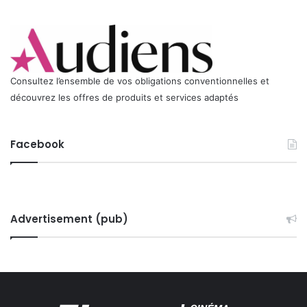
a
u
g
s
e
q
u
'
Consultez l’ensemble de vos obligations conventionnelles et
e
n
découvrez les offres de produits et services adaptés
2
0
0
Facebook
9
Advertisement (pub)