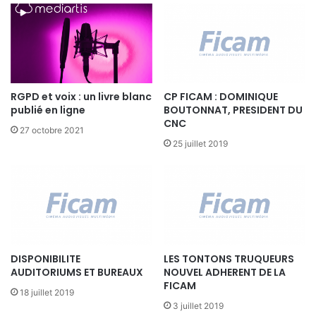
l
i
e
e
d
r
e
s
s
/
a
M
i
RGPD et voix : un livre blanc
CP FICAM : DOMINIQUE
a
d
publié en ligne
BOUTONNAT, PRESIDENT DU
r
e
CNC
c
27 octobre 2021
s
h
25 juillet 2019
e
é
s
s
t
-
p
L
r
o
o
n
r
g
o
DISPONIBILITE
LES TONTONS TRUQUEURS
m
g
AUDITORIUMS ET BUREAUX
NOUVEL ADHERENT DE LA
é
é
FICAM
t
18 juillet 2019
e
r
3 juillet 2019
j