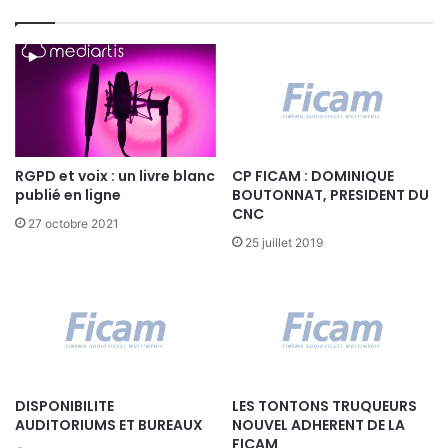
i
l
c
e
t
s
i
f
o
r
n
a
T
n
V
ç
RGPD et voix : un livre blanc
CP FICAM : DOMINIQUE
a
publié en ligne
BOUTONNAT, PRESIDENT DU
i
CNC
27 octobre 2021
s
25 juillet 2019
e
s
c
o
n
f
i
r
DISPONIBILITE
LES TONTONS TRUQUEURS
m
AUDITORIUMS ET BUREAUX
NOUVEL ADHERENT DE LA
e
FICAM