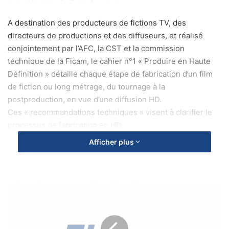
A destination des producteurs de fictions TV, des
directeurs de productions et des diffuseurs, et réalisé
conjointement par l’AFC, la CST et la commission
technique de la Ficam, le cahier n°1 « Produire en Haute
Définition » détaille chaque étape de fabrication d’un film
de fiction ou long métrage, du tournage à la
postproduction, en vue d’une diffusion HD.
Ces « recommandations techniques » visent à clarifier le
processus de fabrication en HD.
En effet, la production HD implique un investissement
Afficher plus
artistique, technique et économique spécifique, dont il est
indispensable de tenir compte dans l’ensemble de la
chaîne de production et de diffusion.
L
e
Le cahier focus sera distribué lors du Festival de fiction de
s
la Rochelle le 12 septembre prochain, et ses mises à jour
e
indispensables seront régulièrement publiées sur les sites