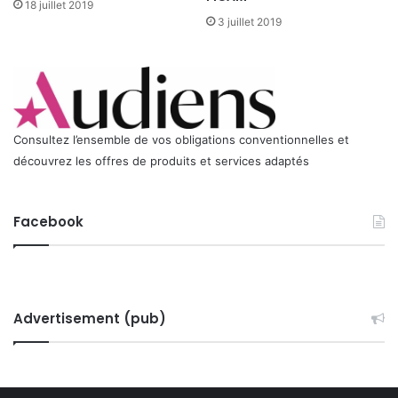
18 juillet 2019
n
3 juillet 2019
t
l
e
u
r
d
Consultez l’ensemble de vos obligations conventionnelles et
y
n
découvrez les offres de produits et services adaptés
a
m
i
Facebook
s
m
e
e
n
Advertisement (pub)
2
0
0
6