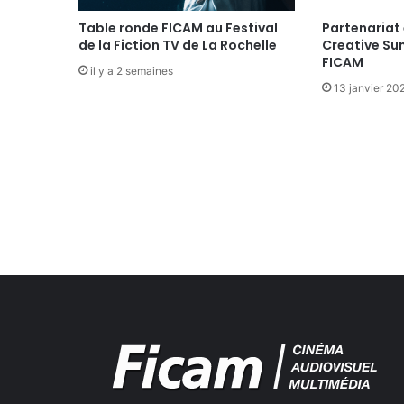
h
é
Table ronde FICAM au Festival
Partenariat 
de la Fiction TV de La Rochelle
Creative Su
s
FICAM
-
il y a 2 semaines
s
13 janvier 20
e
c
t
i
o
n
P
e
l
l
i
c
u
l
e