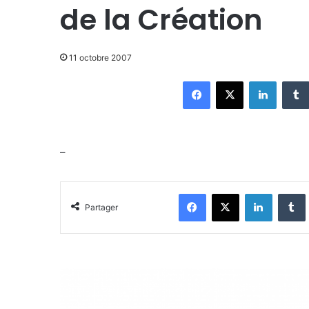
de la Création
11 octobre 2007
Facebook
X
Linkedin
–
Facebook
X
Linkedin
Tumblr
Partager
O
b
s