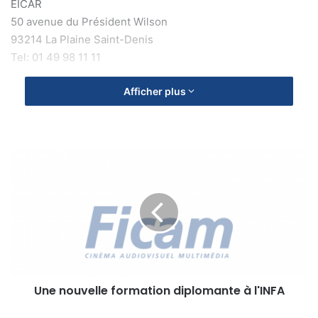
EICAR
50 avenue du Président Wilson
93214 La Plaine Saint-Denis
Tel: 01 49 98 11 11
Afficher plus
U
n
e
n
o
u
v
e
l
Une nouvelle formation diplomante à l'INFA
l
e