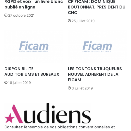
RGPD et voix : un livre blanc
CP FICAM : DOMINIQUE
v
I
publié en ligne
BOUTONNAT, PRESIDENT DU
e
N
CNC
F
27 octobre 2021
F
a
25 juillet 2019
A
i
r
DISPONIBILITE
LES TONTONS TRUQUEURS
AUDITORIUMS ET BUREAUX
NOUVEL ADHERENT DE LA
FICAM
18 juillet 2019
3 juillet 2019
Consultez l’ensemble de vos obligations conventionnelles et