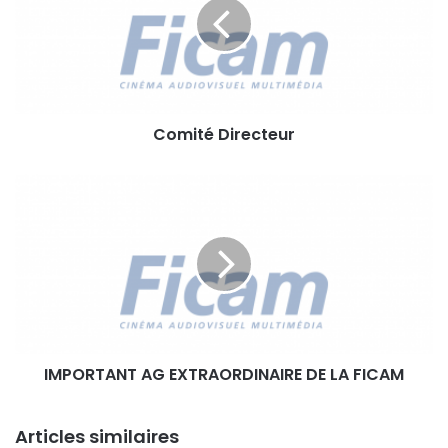
i
t
é
D
i
r
Comité Directeur
e
c
t
I
e
M
u
P
r
O
R
T
A
N
T
IMPORTANT AG EXTRAORDINAIRE DE LA FICAM
A
G
E
Articles similaires
X