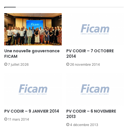
T
R
A
O
R
D
I
N
Une nouvelle gouvernance
PV CODIR – 7 OCTOBRE
A
FICAM
2014
I
R
7 juillet 2026
26 novembre 2014
E
D
E
L
A
F
I
PV CODIR – 9 JANVIER 2014
PV CODIR – 6 NOVEMBRE
C
2013
A
11 mars 2014
M
4 décembre 2013