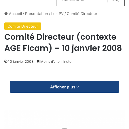
Reche
Accueil
/
Présentation
/
Les PV
/
Comité Directeur
Comité Directeur
Comité Directeur (contexte
AGE Ficam) – 10 janvier 2008
10 janvier 2008
Moins d’une minute
Afficher plus
C
o
m