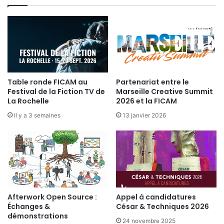
é
c
s
i
-
a
F
l
i
e
c
-
t
1
i
Table ronde FICAM au
Partenariat entre le
5
o
Festival de la Fiction TV de
Marseille Creative Summit
j
n
La Rochelle
2026 et la FICAM
a
T
n
il y a 3 semaines
13 janvier 2026
V
v
i
e
r
2
0
0
Afterwork Open Source :
Appel à candidatures
8
Échanges &
César & Techniques 2026
démonstrations
24 novembre 2025