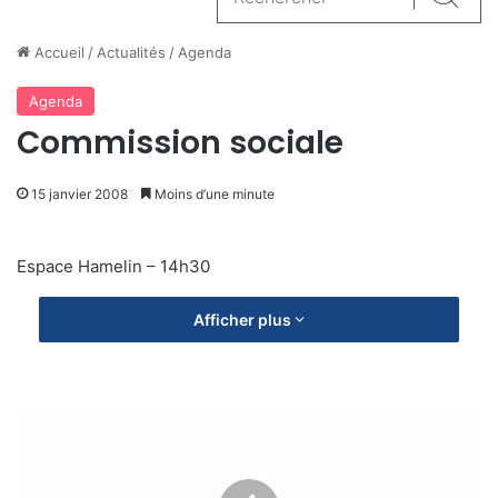
Reche
Accueil
/
Actualités
/
Agenda
Agenda
Commission sociale
15 janvier 2008
Moins d’une minute
Espace Hamelin – 14h30
Afficher plus
O
b
s
e