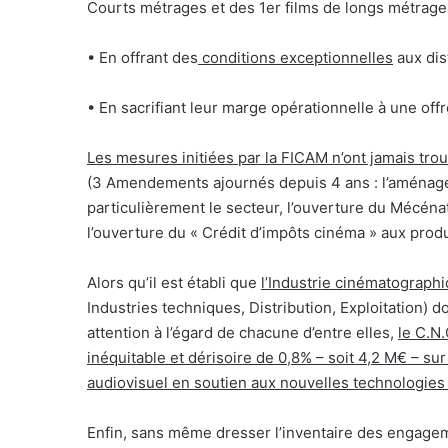
Courts métrages et des 1er films de longs métrag
• En offrant des
conditions exceptionnelles
aux dis
• En sacrifiant leur marge opérationnelle à une of
Les mesures initiées par la FICAM n’ont jamais trou
(3 Amendements ajournés depuis 4 ans : l’aménage
particulièrement le secteur, l’ouverture du Mécénat
l’ouverture du « Crédit d’impôts cinéma » aux prod
Alors qu’il est établi que
l’Industrie cinématograph
Industries techniques, Distribution, Exploitation) d
attention à l’égard de chacune d’entre elles,
le C.N.
inéquitable et dérisoire de 0,8% – soit 4,2 M€ – 
audiovisuel en soutien aux nouvelles technologies d
Enfin, sans même dresser l’inventaire des engagem