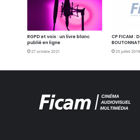
5
j
a
n
v
i
RGPD et voix : un livre blanc
CP FICAM : 
e
publié en ligne
BOUTONNAT,
r
27 octobre 2021
25 juillet 2019
2
0
0
8