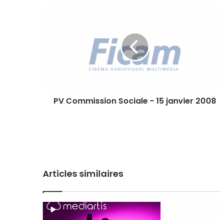
P
V
C
o
m
m
i
s
s
PV Commission Sociale - 15 janvier 2008
i
o
n
S
o
c
i
Articles similaires
a
l
e
-
1