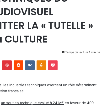
UDIOVISUEL
TER LA « TUTELLE »
la CULTURE
Temps de lecture 1 minute
Tumblr
Pinterest
Reddit
VKontakte
Odnoklassniki
Pocket
, les Industries techniques exercent un rôle déterminant
ction française :
r
un soutien technique évalué à 24 M€
en faveur de 400