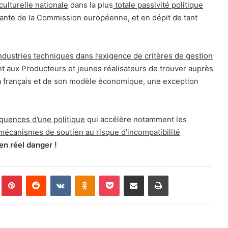
ulturelle nationale
dans la plus
totale passivité politique
urante de la Commission européenne, et en dépit de tant
Industries techniques dans l’exigence de critères de gestion
ant aux Producteurs et jeunes réalisateurs de trouver auprès
néma français et de son modèle économique, une exception
quences d’une politique
qui accélère notamment les
mécanismes de soutien au risque d’incompatibilité
en réel danger !
Pinterest
Reddit
VKontakte
Odnoklassniki
Pocket
Partager par email
Imprimer