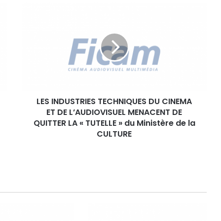
L
E
S
I
N
D
U
S
T
LES INDUSTRIES TECHNIQUES DU CINEMA
R
ET DE L’AUDIOVISUEL MENACENT DE
I
E
QUITTER LA « TUTELLE » du Ministère de la
S
CULTURE
T
E
C
H
N
I
Q
U