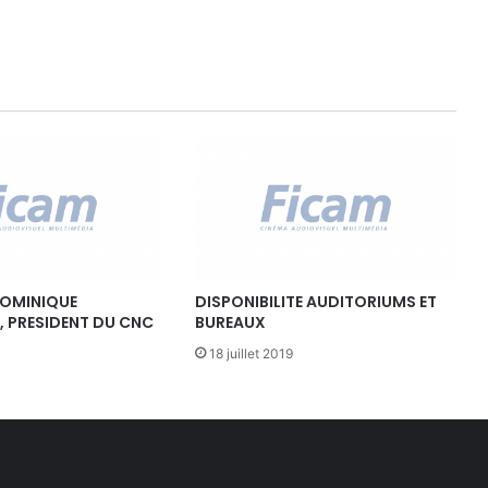
n
é
r
a
l
e
DOMINIQUE
DISPONIBILITE AUDITORIUMS ET
 PRESIDENT DU CNC
BUREAUX
18 juillet 2019