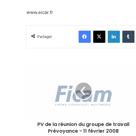
www.eicar.fr
Facebook
X
Linkedin
Tumblr
Partager
P
V
d
e
l
a
r
é
u
PV de la réunion du groupe de travail
n
Prévoyance - 11 février 2008
i