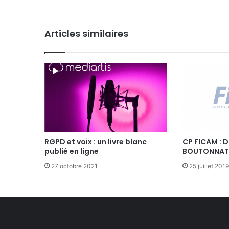
o
n
d
Articles similaires
u
g
r
o
u
p
e
d
e
t
r
RGPD et voix : un livre blanc
CP FICAM : 
publié en ligne
BOUTONNAT,
a
v
27 octobre 2021
25 juillet 2019
a
i
l
P
r
é