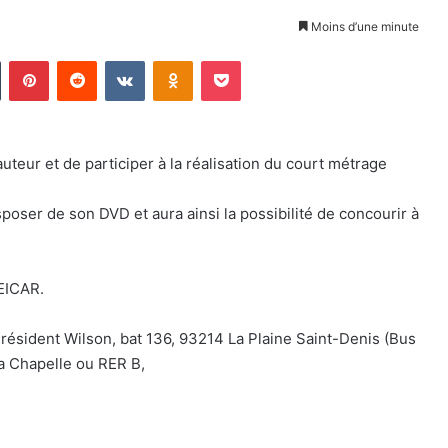
Moins d’une minute
Tumblr
Pinterest
Reddit
VKontakte
Odnoklassniki
Pocket
’auteur et de participer à la réalisation du court métrage
isposer de son DVD et aura ainsi la possibilité de concourir à
’EICAR.
résident Wilson, bat 136, 93214 La Plaine Saint-Denis (Bus
la Chapelle ou RER B,