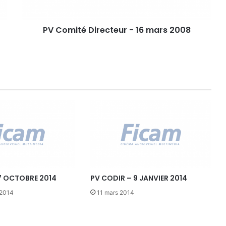
é
D
PV Comité Directeur - 16 mars 2008
i
r
e
c
t
e
u
r
-
1
6
m
a
r
7 OCTOBRE 2014
PV CODIR – 9 JANVIER 2014
s
2
 2014
11 mars 2014
0
0
8