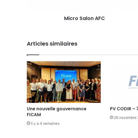
l
o
Micro Salon AFC
n
A
F
C
Articles similaires
Une nouvelle gouvernance
PV CODIR – 
FICAM
26 novembre
il y a 4 semaines