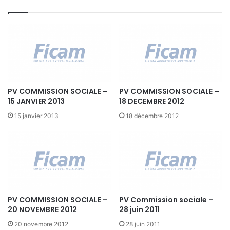
o
n
C
i
n
é
m
a
PV COMMISSION SOCIALE –
PV COMMISSION SOCIALE –
t
15 JANVIER 2013
18 DECEMBRE 2012
o
g
15 janvier 2013
18 décembre 2012
r
a
p
h
i
q
u
PV COMMISSION SOCIALE –
PV Commission sociale –
e
20 NOVEMBRE 2012
28 juin 2011
2
0
20 novembre 2012
28 juin 2011