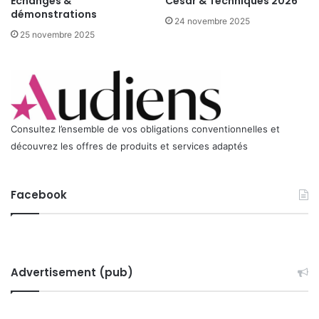
Échanges &
César & Techniques 2026
r
démonstrations
24 novembre 2025
i
25 novembre 2025
l
à
9
H
3
0
Consultez l’ensemble de vos obligations conventionnelles et
-
C
découvrez les offres de produits et services adaptés
l
u
b
Facebook
d
e
l
'
E
Advertisement (pub)
t
o
i