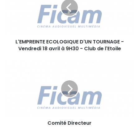
M
P
R
E
I
N
L'EMPREINTE ECOLOGIQUE D'UN TOURNAGE -
T
Vendredi 18 avril à 9H30 - Club de l'Etoile
E
E
C
C
O
o
L
m
O
i
G
t
I
é
Q
D
U
i
E
r
D
Comité Directeur
e
'
c
U
t