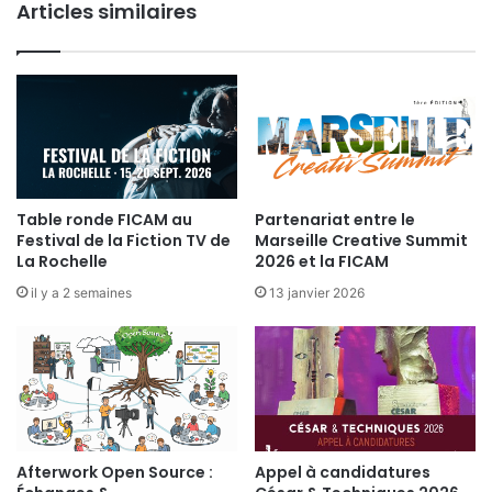
N
Articles similaires
e
T
u
O
r
U
R
N
A
G
E
-
Table ronde FICAM au
Partenariat entre le
V
Festival de la Fiction TV de
Marseille Creative Summit
e
La Rochelle
2026 et la FICAM
n
il y a 2 semaines
13 janvier 2026
d
r
e
d
i
1
8
a
Afterwork Open Source :
Appel à candidatures
v