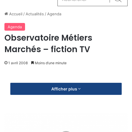
Reche
Accueil
/
Actualités
/
Agenda
Agenda
Observatoire Métiers
Marchés – fiction TV
1 avril 2008
Moins d’une minute
Afficher plus
L
'
E