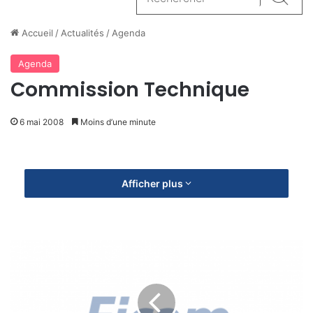
Reche
Accueil
/
Actualités
/
Agenda
Agenda
Commission Technique
6 mai 2008
Moins d’une minute
Afficher plus
C
A
L
E
N