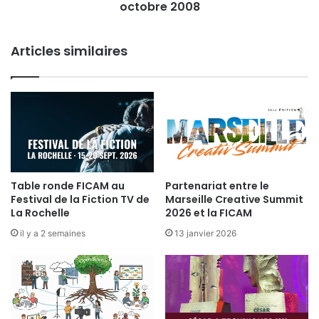
octobre 2008
r
e
c
Articles similaires
t
e
u
r
3
S
e
p
t
e
Table ronde FICAM au
Partenariat entre le
Festival de la Fiction TV de
Marseille Creative Summit
m
La Rochelle
2026 et la FICAM
b
r
il y a 2 semaines
13 janvier 2026
e
2
0
0
8