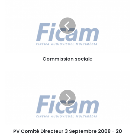
C
o
m
m
i
s
s
i
o
Commission sociale
n
s
o
P
c
V
i
C
a
o
l
m
e
i
t
é
D
PV Comité Directeur 3 Septembre 2008 - 20
i