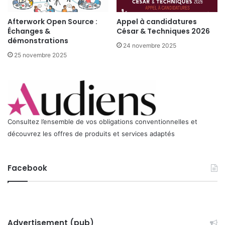
-
2
Afterwork Open Source :
Appel à candidatures
0
Échanges &
César & Techniques 2026
o
démonstrations
c
24 novembre 2025
t
25 novembre 2025
o
b
r
e
2
0
Consultez l’ensemble de vos obligations conventionnelles et
0
découvrez les offres de produits et services adaptés
8
Facebook
Advertisement (pub)