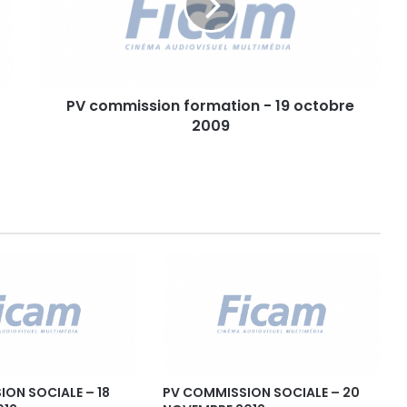
m
m
i
s
s
PV commission formation - 19 octobre
i
2009
o
n
f
o
r
m
a
t
i
o
n
-
1
9
o
ON SOCIALE – 18
PV COMMISSION SOCIALE – 20