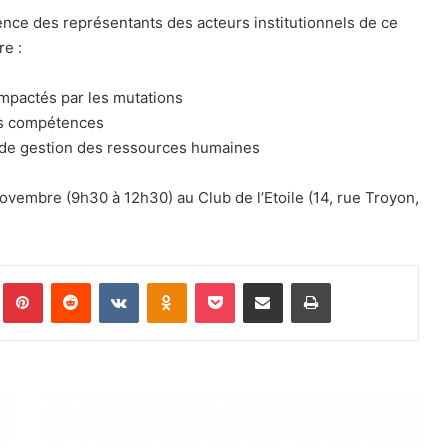
nce des représentants des acteurs institutionnels de ce
re :
impactés par les mutations
des compétences
de gestion des ressources humaines
ovembre (9h30 à 12h30) au Club de l’Etoile (14, rue Troyon,
Pinterest
Reddit
VKontakte
Odnoklassniki
Pocket
Partager par email
Imprimer
P
R
E