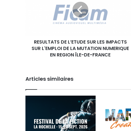
U
L
T
A
T
S
RESULTATS DE L’ETUDE SUR LES IMPACTS
D
SUR L'EMPLOI DE LA MUTATION NUMERIQUE
E
L
EN REGION ÎLE-DE-FRANCE
’
E
T
Articles similaires
U
D
E
S
U
R
L
E
S