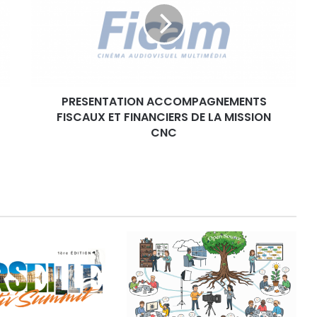
S
E
N
T
A
T
PRESENTATION ACCOMPAGNEMENTS
I
FISCAUX ET FINANCIERS DE LA MISSION
O
N
CNC
A
C
C
O
M
P
A
G
N
E
M
E