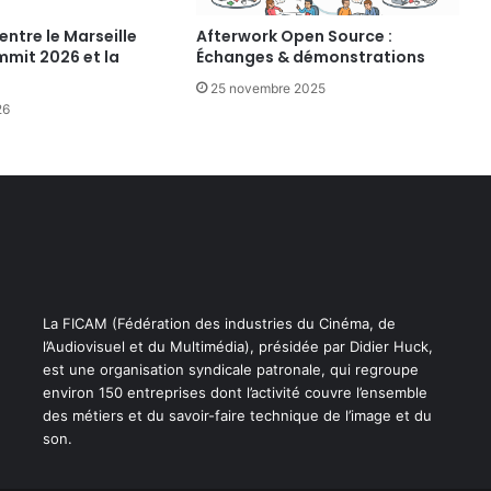
N
T
entre le Marseille
Afterwork Open Source :
mmit 2026 et la
Échanges & démonstrations
S
F
25 novembre 2025
I
26
S
C
A
U
X
E
T
F
I
La FICAM (Fédération des industries du Cinéma, de
N
l’Audiovisuel et du Multimédia), présidée par Didier Huck,
A
est une organisation syndicale patronale, qui regroupe
N
environ 150 entreprises dont l’activité couvre l’ensemble
C
des métiers et du savoir-faire technique de l’image et du
I
son.
E
R