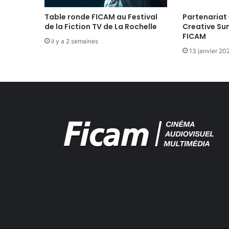
I
M
Table ronde FICAM au Festival
Partenariat 
de la Fiction TV de La Rochelle
Creative Su
P
FICAM
A
il y a 2 semaines
C
13 janvier 20
T
S
S
U
R
L
'
E
M
P
L
O
I
D
E
L