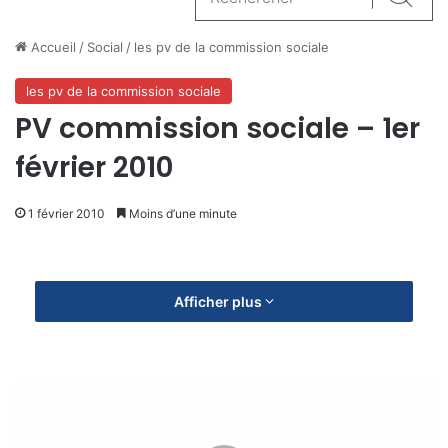
Reche
Accueil
/
Social
/
les pv de la commission sociale
les pv de la commission sociale
PV commission sociale – 1er
février 2010
1 février 2010
Moins d’une minute
Afficher plus
C
o
m