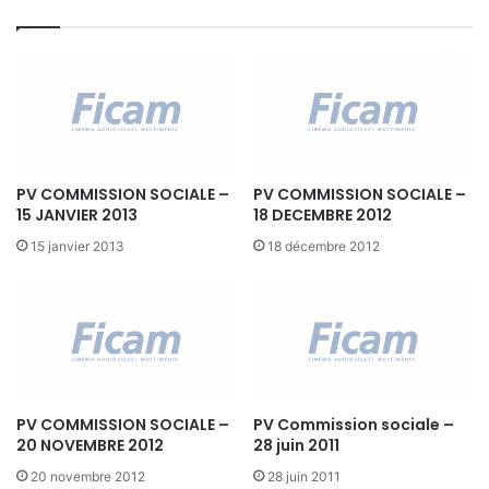
o
r
m
a
t
i
o
n
PV COMMISSION SOCIALE –
PV COMMISSION SOCIALE –
-
15 JANVIER 2013
18 DECEMBRE 2012
1
e
15 janvier 2013
18 décembre 2012
r
f
é
v
r
i
e
PV COMMISSION SOCIALE –
PV Commission sociale –
r
20 NOVEMBRE 2012
28 juin 2011
2
0
20 novembre 2012
28 juin 2011