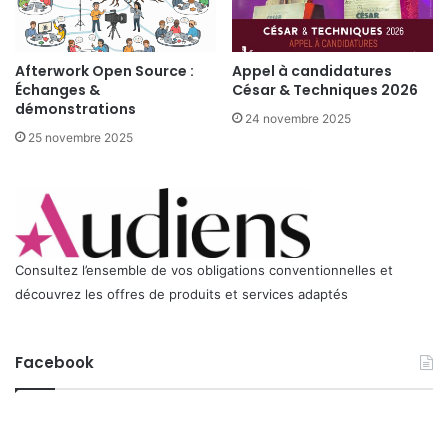
d
e
s
Afterwork Open Source :
Appel à candidatures
i
Échanges &
César & Techniques 2026
n
démonstrations
d
24 novembre 2025
u
25 novembre 2025
s
t
r
i
e
s
Consultez l’ensemble de vos obligations conventionnelles et
t
découvrez les offres de produits et services adaptés
e
c
h
Facebook
n
i
q
u