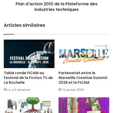
n
Plan d'action 2010 de la Plateforme des
i
-
industries techniques
o
1
n
e
2
r
Articles similaires
0
f
1
é
0
v
d
r
e
i
l
e
a
r
P
2
l
0
a
Table ronde FICAM au
Partenariat entre le
1
Festival de la Fiction TV de
Marseille Creative Summit
t
0
La Rochelle
2026 et la FICAM
e
f
il y a 2 semaines
13 janvier 2026
o
r
m
e