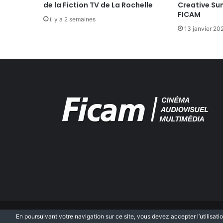
de la Fiction TV de La Rochelle
Creative Su
d
FICAM
é
il y a 2 semaines
v
13 janvier 20
e
l
o
p
p
e
m
e
n
t
d
u
V
a
l
d
e
M
En poursuivant votre navigation sur ce site, vous devez accepter l’utilisatio
© Copyright 2026, Tous droits réservés