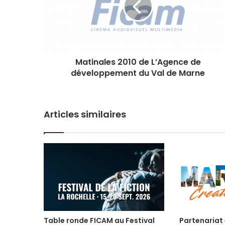
n
a
l
e
s
Matinales 2010 de L’Agence de
2
développement du Val de Marne
0
1
0
d
Articles similaires
e
L
’
A
g
e
n
c
e
d
e
Table ronde FICAM au Festival
Partenariat 