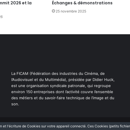
mmit 2026 et la
Échanges & démonstrations
25 novembre 2025
26
La FICAM (Fédération des industries du Cinéma, de
l’Audiovisuel et du Multimédia), présidée par Didier Huck,
est une organisation syndicale patronale, qui regroupe
environ 150 entreprises dont l’activité couvre l’ensemble
des métiers et du savoir-faire technique de l’image et du
son.
n et l'écriture de Cookies sur votre appareil connecté. Ces Cookies (petits fichie
Facebook
Linkedin
Mentions légales
Information Cookies
Politi