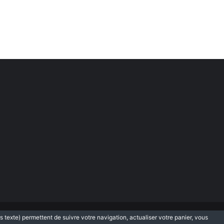
rs texte) permettent de suivre votre navigation, actualiser votre panier, vous
que de protection des données personnelles
Plan du site