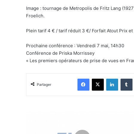
Image : tournage de Metropolis de Fritz Lang (1927
Froelich.
Plein tarif 4 € / tarif réduit 3 €/ Forfait Atout Prix
Prochaine conférence : Vendredi 7 mai, 14h30
Conférence de Priska Morrissey
« Les premiers opérateurs de prise de vues en Fra
Facebook
X
Linkedin
Tumblr
Partager
M
a
t
i