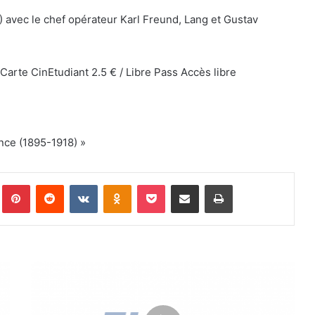
) avec le chef opérateur Karl Freund, Lang et Gustav
 et Carte CinEtudiant 2.5 € / Libre Pass Accès libre
nce (1895-1918) »
Pinterest
Reddit
VKontakte
Odnoklassniki
Pocket
Partager par email
Imprimer
g
r
o
u