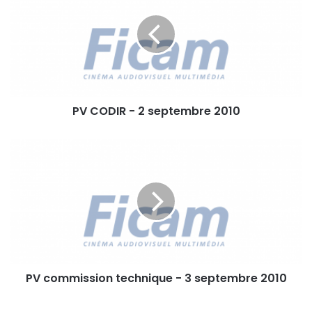
C
O
D
I
R
-
2
PV CODIR - 2 septembre 2010
s
e
p
P
t
V
e
c
m
o
b
m
r
m
e
i
2
s
0
s
1
PV commission technique - 3 septembre 2010
i
0
o
n