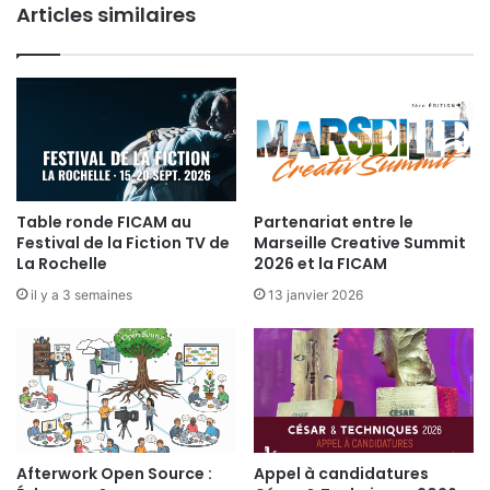
Articles similaires
t
e
c
h
n
i
q
u
e
Table ronde FICAM au
Partenariat entre le
-
Festival de la Fiction TV de
Marseille Creative Summit
3
La Rochelle
2026 et la FICAM
s
e
il y a 3 semaines
13 janvier 2026
p
t
e
m
b
r
e
Afterwork Open Source :
Appel à candidatures
2