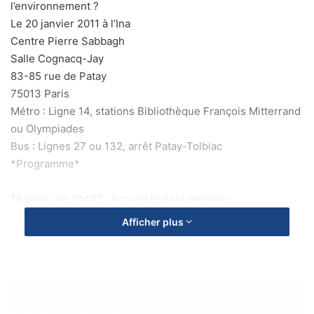
l’environnement ?
Le 20 janvier 2011 à l’Ina
Centre Pierre Sabbagh
Salle Cognacq-Jay
83-85 rue de Patay
75013 Paris
Métro : Ligne 14, stations Bibliothèque François Mitterrand
ou Olympiades
Bus : Lignes 27 ou 132, arrêt Patay-Tolbiac
*Programme*
*A partir de 8h45* : Accueil et petit déjeuner
Afficher plus
*9h30* :
– Introduction
– Rôle des entreprises audiovisuelles pour la réduction
des GES et la limitation de leur empreinte carbone.
R
é
– Comment les producteurs se préparent à l’éco-