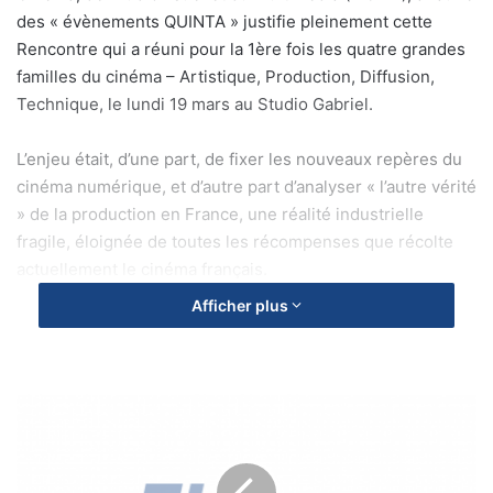
des « évènements QUINTA » justifie pleinement cette
Rencontre qui a réuni pour la 1ère fois les quatre grandes
familles du cinéma – Artistique, Production, Diffusion,
Technique, le lundi 19 mars au Studio Gabriel.
L’enjeu était, d’une part, de fixer les nouveaux repères du
cinéma numérique, et d’autre part d’analyser « l’autre vérité
» de la production en France, une réalité industrielle
fragile, éloignée de toutes les récompenses que récolte
actuellement le cinéma français.
Afficher plus
Du film au cinéma numérique (matinée)
Plusieurs professionnels se sont accordés à dire que les
nouveaux workflow liés entre autres aux caméras à grand
E
T
capteur, nécessitaient de définir un vocabulaire commun à
A
l’ensemble de la filière et à identifier plus clairement les
T
normes et les étapes clés de sécurisation d’un film et de