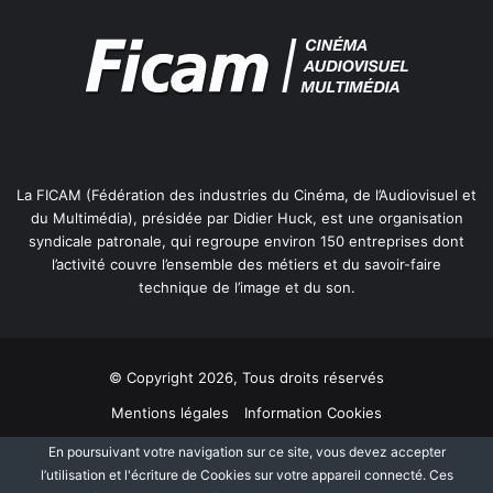
i
L’annonce faite 48h plus tôt par la Commission
n
Européenne d’un réexamen des aides d’Etat au Cinéma et
é
à l’Audiovisuel, et la perspective d’une « Communication »
m
a
dès fin 2012 susceptible de porter atteinte aux
e
mécanismes français notamment, a créé une vive
n
inquiétude parmi les participants.
F
La FICAM (Fédération des industries du Cinéma, de l’Audiovisuel et
r
du Multimédia), présidée par Didier Huck, est une organisation
La FICAM va s’adresser aux candidats à l’élection
a
syndicale patronale, qui regroupe environ 150 entreprises dont
n
présidentielle
afin de les alerter de la gravité de cette
l’activité couvre l’ensemble des métiers et du savoir-faire
c
démarche et connaître leurs intentions sur la nécessité
technique de l’image et du son.
e
que
la politique reprenne ses droits en Europe afin que
l’exception culturelle des Etats cesse d’être l’objet
d’attaques répétées de la technocratie européenne.
© Copyright 2026, Tous droits réservés
Mentions légales
Information Cookies
La FICAM rappellera également l’urgence des mesures
attendues, tant à travers le F.S.I. (Fonds stratégiques
Politique de protection des données personnelles
Plan du site
En poursuivant votre navigation sur ce site, vous devez accepter
d’investissements) que de l’aménagement du CREDIT
l’utilisation et l'écriture de Cookies sur votre appareil connecté. Ces