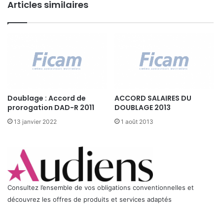
D
Articles similaires
n
A
c
D
h
-
e
R
2
2
0
0
1
0
2
5
Doublage : Accord de
ACCORD SALAIRES DU
prorogation DAD-R 2011
DOUBLAGE 2013
13 janvier 2022
1 août 2013
Consultez l’ensemble de vos obligations conventionnelles et
découvrez les offres de produits et services adaptés