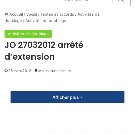
Reche
Accueil
/
Social
/
Textes et accords
/
Activités de
doublage
/
Activités de doublage
Activités de doublage
JO 27032012 arrêté
d’extension
28 mars 2012
Moins d’une minute
Afficher plus
A
c