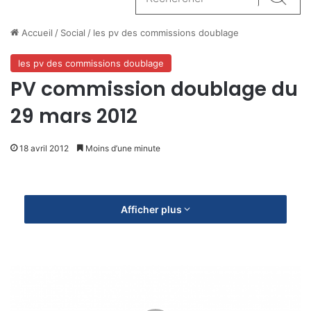
Reche
Accueil
/
Social
/
les pv des commissions doublage
les pv des commissions doublage
PV commission doublage du
29 mars 2012
18 avril 2012
Moins d’une minute
Afficher plus
E
D
I