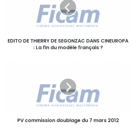
T
O
D
E
T
H
EDITO DE THIERRY DE SEGONZAC DANS CINEUROPA
I
: La fin du modèle français ?
E
R
R
P
Y
V
D
c
E
o
S
m
E
m
G
i
O
s
N
s
Z
PV commission doublage du 7 mars 2012
i
A
o
C
n