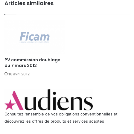
D
Articles similaires
d
A
o
N
u
S
b
C
l
I
a
N
g
E
e
U
d
R
PV commission doublage
u
O
du 7 mars 2012
7
P
m
18 avril 2012
A
a
:
r
L
s
a
2
f
0
i
1
n
Consultez l’ensemble de vos obligations conventionnelles et
2
d
découvrez les offres de produits et services adaptés
u
m